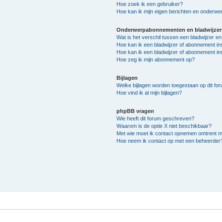
Hoe zoek ik een gebruiker?
Hoe kan ik mijn eigen berichten en onderw
Onderwerpabonnementen en bladwijzer
Wat is het verschil tussen een bladwijzer 
Hoe kan ik een bladwijzer of abonnement in
Hoe kan ik een bladwijzer of abonnement ins
Hoe zeg ik mijn abonnement op?
Bijlagen
Welke bijlagen worden toegestaan op dit fo
Hoe vind ik al mijn bijlagen?
phpBB vragen
Wie heeft dit forum geschreven?
Waarom is de optie X niet beschikbaar?
Met wie moet ik contact opnemen omtrent mis
Hoe neem ik contact op met een beheerder