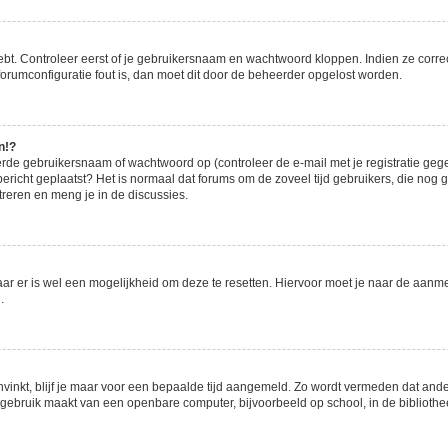
ebt. Controleer eerst of je gebruikersnaam en wachtwoord kloppen. Indien ze corre
e forumconfiguratie fout is, dan moet dit door de beheerder opgelost worden.
n!?
rde gebruikersnaam of wachtwoord op (controleer de e-mail met je registratie geg
n bericht geplaatst? Het is normaal dat forums om de zoveel tijd gebruikers, die no
reren en meng je in de discussies.
aar er is wel een mogelijkheid om deze te resetten. Hiervoor moet je naar de aan
.
nvinkt, blijf je maar voor een bepaalde tijd aangemeld. Zo wordt vermeden dat ande
gebruik maakt van een openbare computer, bijvoorbeeld op school, in de bibliotheek,