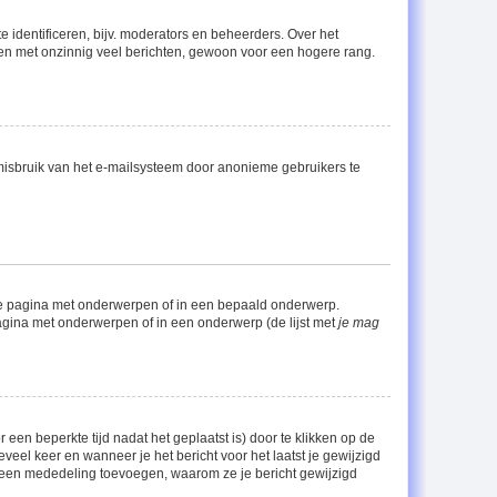
 identificeren, bijv. moderators en beheerders. Over het
men met onzinnig veel berichten, gewoon voor een hogere rang.
misbruik van het e-mailsysteem door anonieme gebruikers te
de pagina met onderwerpen of in een bepaald onderwerp.
agina met onderwerpen of in een onderwerp (de lijst met
je mag
een beperkte tijd nadat het geplaatst is) door te klikken op de
eveel keer en wanneer je het bericht voor het laatst je gewijzigd
el een mededeling toevoegen, waarom ze je bericht gewijzigd