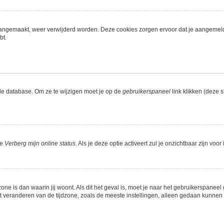
n aangemaakt, weer verwijderd worden. Deze cookies zorgen ervoor dat je aangemel
bt.
de database. Om ze te wijzigen moet je op de
gebruikerspaneel
link klikken (deze 
ie
Verberg mijn online status
. Als je deze optie activeert zul je onzichtbaar zijn vo
zone is dan waarin jij woont. Als dit het geval is, moet je naar het gebruikerspane
veranderen van de tijdzone, zoals de meeste instellingen, alleen gedaan kunnen w