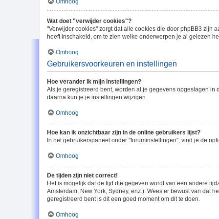
Omhoog
Wat doet "verwijder cookies"?
"Verwijder cookies" zorgt dat alle cookies die door phpBB3 zij
heeft inschakeld, om te zien welke onderwerpen je al gelezen he
Omhoog
Gebruikersvoorkeuren en instellingen
Hoe verander ik mijn instellingen?
Als je geregistreerd bent, worden al je gegevens opgeslagen in 
daarna kun je je instellingen wijzigen.
Omhoog
Hoe kan ik onzichtbaar zijn in de online gebruikers lijst?
In het gebruikerspaneel onder "foruminstellingen", vind je de opt
Omhoog
De tijden zijn niet correct!
Het is mogelijk dat de tijd die gegeven wordt van een andere tijd
Amsterdam, New York, Sydney, enz.). Wees er bewust van dat het 
geregistreerd bent is dit een goed moment om dit te doen.
Omhoog