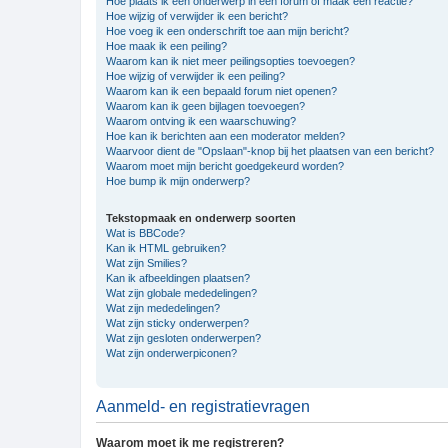
Hoe plaats ik een onderwerp in een forum of maak een reactie?
Hoe wijzig of verwijder ik een bericht?
Hoe voeg ik een onderschrift toe aan mijn bericht?
Hoe maak ik een peiling?
Waarom kan ik niet meer peilingsopties toevoegen?
Hoe wijzig of verwijder ik een peiling?
Waarom kan ik een bepaald forum niet openen?
Waarom kan ik geen bijlagen toevoegen?
Waarom ontving ik een waarschuwing?
Hoe kan ik berichten aan een moderator melden?
Waarvoor dient de "Opslaan"-knop bij het plaatsen van een bericht?
Waarom moet mijn bericht goedgekeurd worden?
Hoe bump ik mijn onderwerp?
Tekstopmaak en onderwerp soorten
Wat is BBCode?
Kan ik HTML gebruiken?
Wat zijn Smilies?
Kan ik afbeeldingen plaatsen?
Wat zijn globale mededelingen?
Wat zijn mededelingen?
Wat zijn sticky onderwerpen?
Wat zijn gesloten onderwerpen?
Wat zijn onderwerpiconen?
Aanmeld- en registratievragen
Waarom moet ik me registreren?