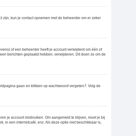
ct zijn, kun je contact opnemen met de beheerder om er zeker
evens) of een beheerder heeft je account verwijderd om één of
g geen berichten geplaatst hebben, verwijderen. Dit doen ze om de
meldpagina gaan en klikken op
wachtwoord vergeten?
. Volg de
ren je account misbruiken. Om aangemeld te blijven, moet je bij
 in een internetcafé, enz. Als deze optie niet beschikbaar is,