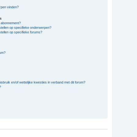
erpen vinden?
s
en abonnement?
stellen op specifieke onderwerpen?
tellen op specifieke forums?
rum?
bruik en/of wettelijke kwesties in verband met dit forum?
?