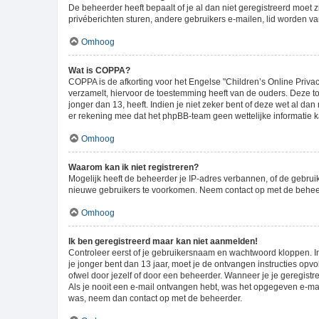
De beheerder heeft bepaalt of je al dan niet geregistreerd moet 
privéberichten sturen, andere gebruikers e-mailen, lid worden v
Omhoog
Wat is COPPA?
COPPA is de afkorting voor het Engelse "Children’s Online Privac
verzamelt, hiervoor de toestemming heeft van de ouders. Deze t
jonger dan 13, heeft. Indien je niet zeker bent of deze wet al da
er rekening mee dat het phpBB-team geen wettelijke informatie ka
Omhoog
Waarom kan ik niet registreren?
Mogelijk heeft de beheerder je IP-adres verbannen, of de gebruik
nieuwe gebruikers te voorkomen. Neem contact op met de beheer
Omhoog
Ik ben geregistreerd maar kan niet aanmelden!
Controleer eerst of je gebruikersnaam en wachtwoord kloppen. Ind
je jonger bent dan 13 jaar, moet je de ontvangen instructies opv
ofwel door jezelf of door een beheerder. Wanneer je je geregistr
Als je nooit een e-mail ontvangen hebt, was het opgegeven e-mail
was, neem dan contact op met de beheerder.