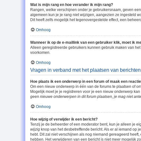
Wat is mijn rang en hoe verander ik mijn rang?
Rangen, welke verschijnen onder je gebruikersnaam, geven een in
algemeen kun je je rang niet wijzigen, aangezien ze ingesteld 
Dit heeft zelfs mogelijk het tegenovergestelde effect, een behee
Omhoog
Wanneer ik op de e-maillink van een gebruiker klik, moet ik 
Alleen geregistreerde gebruikers kunnen gebruik maken van het 
voorkomen.
Omhoog
Vragen in verband met het plaatsen van berichten
Hoe plaats ik een onderwerp in een forum of maak een reacti
Om een nieuw onderwerp in één van de forums te plaatsen of om
Mogelijk moet je je registreren voor je een nieuw onderwerp kan
geen nieuwe onderwerpen in dit forum plaatsen, je mag niet ant
Omhoog
Hoe wijzig of verwijder ik een bericht?
Tenzij je de beheerder of een moderator bent, kun je alleen je ei
wijzig
knop van het desbetreffende bericht. Als er al iemand op je 
hebt. Dit zal niet verschijnen als nog niemand gereageerd heeft
hebben. Het verwijderen van een bericht is niet meer mogelijk z