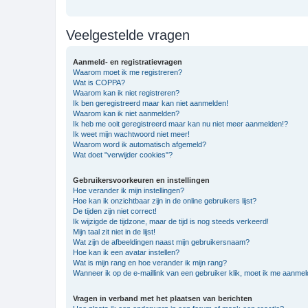
Veelgestelde vragen
Aanmeld- en registratievragen
Waarom moet ik me registreren?
Wat is COPPA?
Waarom kan ik niet registreren?
Ik ben geregistreerd maar kan niet aanmelden!
Waarom kan ik niet aanmelden?
Ik heb me ooit geregistreerd maar kan nu niet meer aanmelden!?
Ik weet mijn wachtwoord niet meer!
Waarom word ik automatisch afgemeld?
Wat doet "verwijder cookies"?
Gebruikersvoorkeuren en instellingen
Hoe verander ik mijn instellingen?
Hoe kan ik onzichtbaar zijn in de online gebruikers lijst?
De tijden zijn niet correct!
Ik wijzigde de tijdzone, maar de tijd is nog steeds verkeerd!
Mijn taal zit niet in de lijst!
Wat zijn de afbeeldingen naast mijn gebruikersnaam?
Hoe kan ik een avatar instellen?
Wat is mijn rang en hoe verander ik mijn rang?
Wanneer ik op de e-maillink van een gebruiker klik, moet ik me aanme
Vragen in verband met het plaatsen van berichten