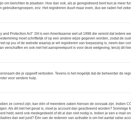
zijn om berichten te plaatsen. Hoe dan ook, als je geregistreerd bent kun je meer f
an gebruikersgroepen, enz. Het registreren duurt maar even, dus we raden het zeke
y and Protection Act". Dit is een Amerikaanse wet uit 1998 die vereist dat iedere 
oestemming moet schriftelijk of op een andere wijze gegeven worden, zodat de oud
n niet op jou of de website waarop je wil registreren van toepassing is, neem dan c
n verschaffen en ook niet het aanspreekpunt is voor deze wetgeving, tenzij dit hi
ersnaam die je opgeeft verboden. Tevens is het mogelijk dat de beheerder de regis
der voor verdere hulp.
ien ze correct zijn, kan één of meerdere zaken hiervan de oorzaak zijn. Indien COP
olgen. Als dit niet het geval is, moet je account dan geactiveerd worden? Sommige
eerd hebt, werd ook medegedeeld of dit al dan niet nodig is. Indien je een e-mail o
adres dan wel juist? Één van de redenen van activatie is om het aantal valse accou