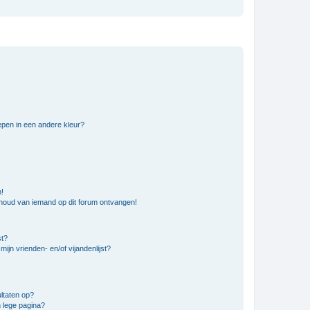
pen in een andere kleur?
n!
nhoud van iemand op dit forum ontvangen!
st?
ijn vrienden- en/of vijandenlijst?
ltaten op?
 lege pagina?