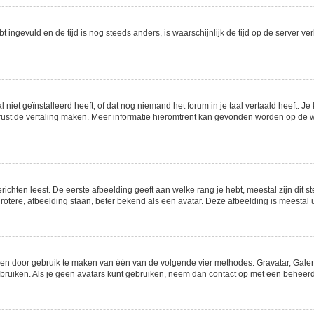
ebt ingevuld en de tijd is nog steeds anders, is waarschijnlijk de tijd op de server
et geïnstalleerd heeft, of dat nog niemand het forum in je taal vertaald heeft. Je k
 gerust de vertaling maken. Meer informatie hieromtrent kan gevonden worden op de
chten leest. De eerste afbeelding geeft aan welke rang je hebt, meestal zijn dit st
rotere, afbeelding staan, beter bekend als een avatar. Deze afbeelding is meestal u
gen door gebruik te maken van één van de volgende vier methodes: Gravatar, Galeri
ruiken. Als je geen avatars kunt gebruiken, neem dan contact op met een beheerde