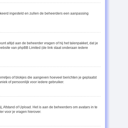
 verkeerd ingesteld en zullen de beheerders een aanpassing
unt altijd aan de beheerder vragen of hij het talenpakket, dat je
 website van phpBB Limited (de link staat onderaan iedere
erretjes of blokjes die aangeven hoeveel berichten je geplaatst
niek of persoonlijk voor iedere gebruiker.
j, Afstand of Upload. Het is aan de beheerders om avatars in te
r voor je vragen hierover.