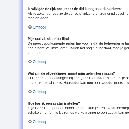
Ik wijzigde de tijdzone, maar de tijd is nog steeds verkeerd!
Als je zeker bent dat je de correcte tijdzone en zomertijd goed h
moeten doen.
Omhoog
Mijn taal zit niet in de lijst!
De meest voorkomende reden hiervoor is dat de beheerder je taal ni
nodig hebt, wil installeren. Indien het nog niet bestaat, mag je
pagina).
Omhoog
Wat zijn de afbeeldingen naast mijn gebruikersnaam?
Er kunnen 2 afbeeldingen bij een gebruikersnaam staan als je beri
hebt of wat je status is. Hieronder kan nog een tweede, meestal g
Omhoog
Hoe kan ik een avatar instellen?
In je Gebruikerspaneel, onder “Profiel” kun je een avatar toevoe
schakelen en om te kiezen op welke manier je een avatar kan geb
Omhoog