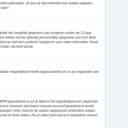
uncties gebruiken. Zo kun je bijvoorbeeld een avatar opgeven,
r aan!
website die mogelijk gegevens van jongeren onder de 13 jaar
ers weten dat de website persoonlijke gegevens van hun kind,
ontact op met een juridisch raadgever voor meer informatie. Houd
eronder vermeld wordt.
tratie mogelijkheid heeft uitgeschakeld om zo de registratie van
PA geactiveerd is en je tijdens het registratieproces opgaf dat
 forums vereisen dat iedere nieuwe account geactiveerd wordt,
ntvangen hebt, moet je de daarin opgegeven instructies volgen.
nts te doen dalen. Als je zeker bent dat je e-mailadres correct