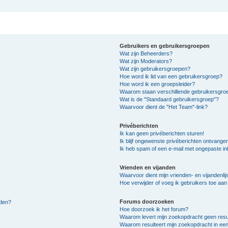
Gebruikers en gebruikersgroepen
Wat zijn Beheerders?
Wat zijn Moderators?
Wat zijn gebruikersgroepen?
Hoe word ik lid van een gebruikersgroep?
Hoe word ik een groepsleider?
Waarom staan verschillende gebruikersgroe
Wat is de "Standaard gebruikersgroep"?
Waarvoor dient de "Het Team"-link?
Privéberichten
Ik kan geen privéberichten sturen!
Ik blijf ongewenste privéberichten ontvange
Ik heb spam of een e-mail met ongepaste i
Vrienden en vijanden
Waarvoor dient mijn vrienden- en vijandenlij
Hoe verwijder of voeg ik gebruikers toe aan m
Forums doorzoeken
lden?
Hoe doorzoek ik het forum?
Waarom levert mijn zoekopdracht geen resu
Waarom resulteert mijn zoekopdracht in een