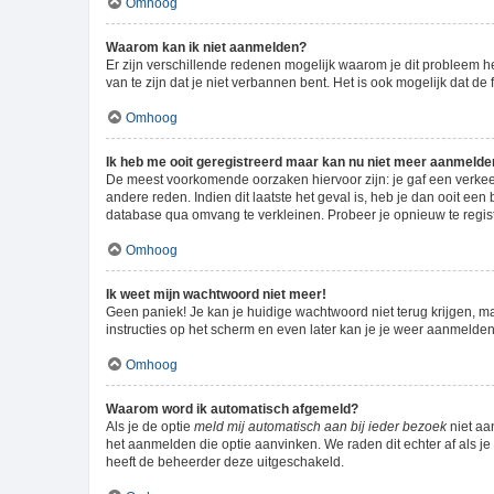
Omhoog
Waarom kan ik niet aanmelden?
Er zijn verschillende redenen mogelijk waarom je dit probleem h
van te zijn dat je niet verbannen bent. Het is ook mogelijk dat d
Omhoog
Ik heb me ooit geregistreerd maar kan nu niet meer aanmelde
De meest voorkomende oorzaken hiervoor zijn: je gaf een verkee
andere reden. Indien dit laatste het geval is, heb je dan ooit ee
database qua omvang te verkleinen. Probeer je opnieuw te regist
Omhoog
Ik weet mijn wachtwoord niet meer!
Geen paniek! Je kan je huidige wachtwoord niet terug krijgen, m
instructies op het scherm en even later kan je je weer aanmelden
Omhoog
Waarom word ik automatisch afgemeld?
Als je de optie
meld mij automatisch aan bij ieder bezoek
niet aa
het aanmelden die optie aanvinken. We raden dit echter af als je 
heeft de beheerder deze uitgeschakeld.