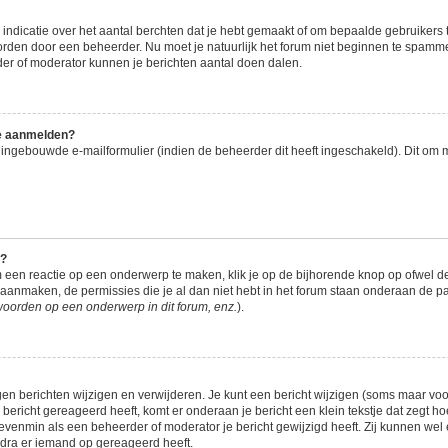
dicatie over het aantal berchten dat je hebt gemaakt of om bepaalde gebruikers te
worden door een beheerder. Nu moet je natuurlijk het forum niet beginnen te spam
rder of moderator kunnen je berichten aantal doen dalen.
me aanmelden?
ingebouwde e-mailformulier (indien de beheerder dit heeft ingeschakeld). Dit om 
e?
 een reactie op een onderwerp te maken, klik je op de bijhorende knop op ofwel 
 aanmaken, de permissies die je al dan niet hebt in het forum staan onderaan de p
woorden op een onderwerp in dit forum, enz.
).
gen berichten wijzigen en verwijderen. Je kunt een bericht wijzigen (soms maar voor 
bericht gereageerd heeft, komt er onderaan je bericht een klein tekstje dat zegt ho
, evenmin als een beheerder of moderator je bericht gewijzigd heeft. Zij kunnen w
odra er iemand op gereageerd heeft.